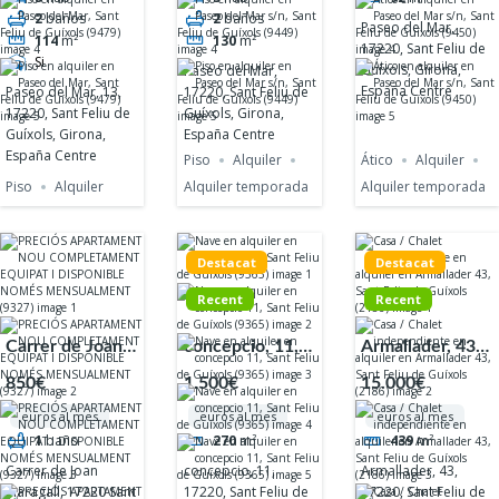
Centre
Centre
Centre
2
baños
2
baños
Paseo del Mar,
114
m²
130
m²
17220, Sant Feliu de
Si
Guíxols, Girona,
Paseo del Mar,
España Centre
17220, Sant Feliu de
Paseo del Mar, 13,
Guíxols, Girona,
17220, Sant Feliu de
España Centre
Guíxols, Girona,
España Centre
Piso
Alquiler
Ático
Alquiler
Piso
Alquiler
Alquiler temporada
Alquiler temporada
Destacat
Destacat
Recent
Recent
Carrer de Joan
concepcio, 11,
Armallader, 43,
Maragall, 17220
17220, Sant
17220, Sant
850€
1.500€
15.000€
Sant Feliu de
Feliu de Guíxols,
Feliu de Guíxols,
euros al mes
euros al mes
euros al mes
Guíxols, Girona,
Girona, España
Girona, España
1
baño
270
m²
439
m²
Espanya
L'Eixample
Sant Pol - Volta
Carrer de Joan
concepcio, 11,
Armallader, 43,
de l'Ametller
Maragall, 17220 Sant
17220, Sant Feliu de
17220, Sant Feliu de