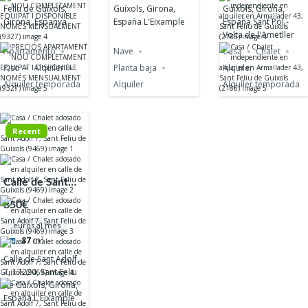
Feliu de Guíxols,
Guíxols, Girona,
Guíxols, Girona,
Girona, Espanya
España L'Eixample
España Sant Pol -
Volta de l'Ametller
Apartamento
Nave
Casa
Chalet
Piso
Alquiler
Planta baja
Alquiler
Alquiler temporada
Alquiler
Alquiler temporada
Recent
Calle de Sant
Adolf, 7, 17220,
850€
Sant Feliu de
euros al mes
Guíxols, Girona,
87
m²
España
Calle de Sant Adolf,
L'Eixample
7, 17220, Sant Feliu
de Guíxols, Girona,
España L'Eixample