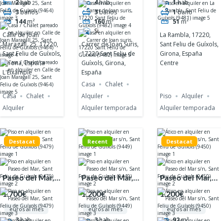
2
hab
4
hab
1
hab
Girona, España
España
Centre
3
baños
3
baños
1
baño
L'Eixample
144
m²
160
m²
51
m²
Si
Calle de Joan
La Rambla, 17220,
Maragall, 25, 17220,
Sant Feliu de Guíxols,
Carrer de Joan Suris,
Sant Feliu de Guíxols,
Girona, España
17220 Sant Feliu de
Girona, España
Centre
Guíxols, Girona,
L'Eixample
España
Casa
Chalet
Casa
Chalet
Alquiler
Piso
Alquiler
Alquiler
Alquiler temporada
Alquiler temporada
Destacat
Recent
Destacat
Paseo del Mar,
Paseo del Mar,
Paseo del Mar,
13, 17220, Sant
17220, Sant
17220, Sant
1.700€
1.200€
1.200€
Feliu de Guíxols,
Feliu de Guíxols,
Feliu de Guíxols,
euros al mes
euros al mes
euros al mes
Girona, España
Girona, España
Girona, España
3
hab
3
hab
92
m²