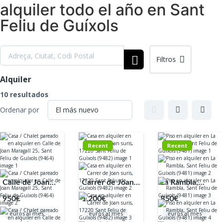
alquiler todo el año en Sant
Feliu de Guíxols
Filtros
Alquiler
10 resultados
Ordenar por
Recent
Recent
Calle de Joan
Carrer de Joan
La Rambla,
Maragall, 25,
Suris, 17220
17220, Sant
950€
1.200€
850€
17220, Sant
Sant Feliu de
Feliu de Guíxols,
euros al mes
euros al mes
euros al mes
Feliu de Guíxols,
Guíxols, Girona,
Girona, España