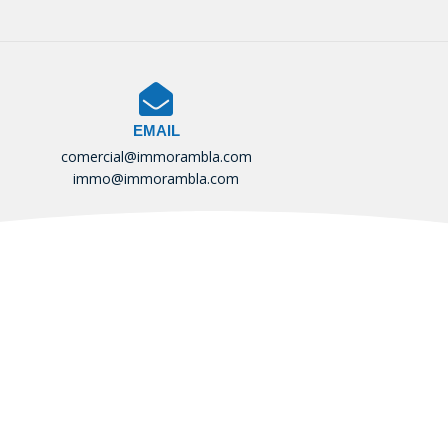
EMAIL
comercial@immorambla.com
immo@immorambla.com
za