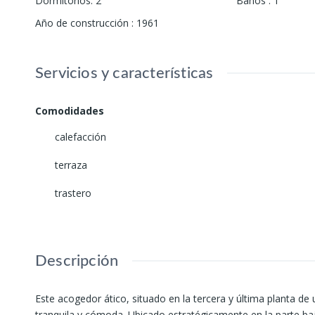
Dormitorios
:
2
Baños
:
1
Año de construcción
:
1961
Servicios y características
Comodidades
calefacción
terraza
trastero
Descripción
Este acogedor ático, situado en la tercera y última planta de 
tranquila y cómoda. Ubicado estratégicamente en la parte ba