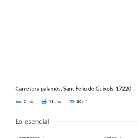
Carretera palamós, Sant Feliu de Guíxols, 17220
2
hab
1
baño
50
m²
Lo esencial