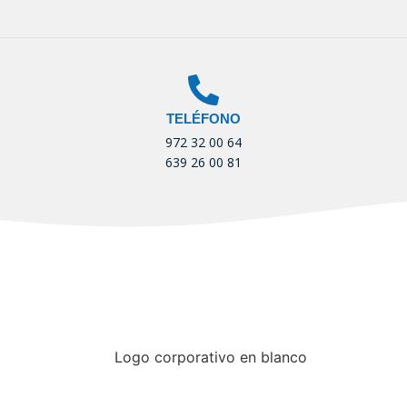
TELÉFONO
972 32 00 64
639 26 00 81
u Inmobiliaria de confian
Registre d’agents immobiliaris –
AICAT nº 7671