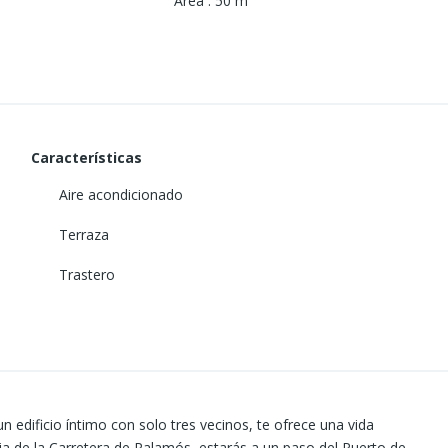
Área
:
50
m²
Características
Aire acondicionado
Terraza
Trastero
un edificio íntimo con solo tres vecinos, te ofrece una vida
ja de la Carretera de Palamós, estarás a un paso del Puerto de