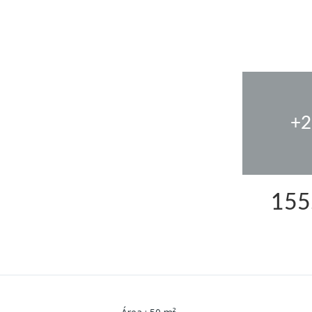
+2
155