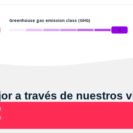
Greenhouse gas emission class (GHG)
G
r a través de nuestros 
t
t