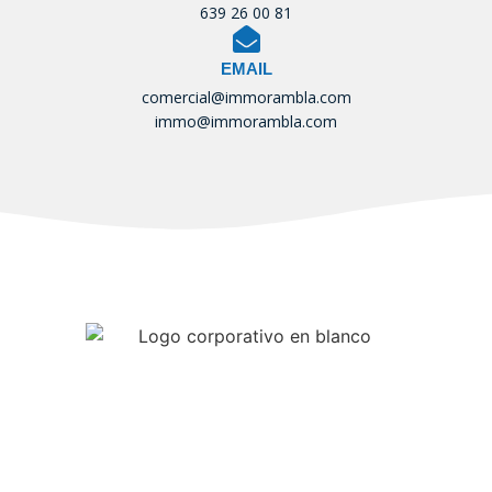
639 26 00 81
EMAIL
comercial@immorambla.com
immo@immorambla.com
Tu Inmobiliaria de confianza
Registre d’agents immobiliaris –
AICAT nº 7671
Accesibilidad
Politica de Privacidad