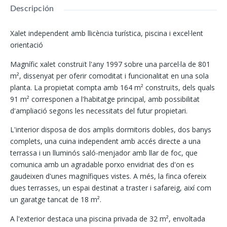
Descripción
Xalet independent amb llicència turística, piscina i excel·lent
orientació
Magnífic xalet construït l'any 1997 sobre una parcel·la de 801
m², dissenyat per oferir comoditat i funcionalitat en una sola
planta. La propietat compta amb 164 m² construïts, dels quals
91 m² corresponen a l'habitatge principal, amb possibilitat
d'ampliació segons les necessitats del futur propietari.
L'interior disposa de dos amplis dormitoris dobles, dos banys
complets, una cuina independent amb accés directe a una
terrassa i un lluminós saló-menjador amb llar de foc, que
comunica amb un agradable porxo envidriat des d'on es
gaudeixen d'unes magnífiques vistes. A més, la finca ofereix
dues terrasses, un espai destinat a traster i safareig, així com
un garatge tancat de 18 m².
A l'exterior destaca una piscina privada de 32 m², envoltada