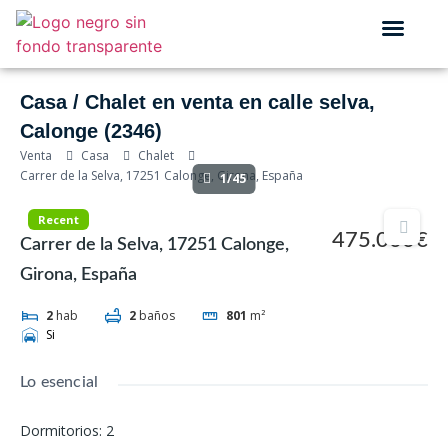
QUIÉNES SOMOS
Casa / Chalet en venta en calle selva,
Calonge (2346)
Venta
Casa
Chalet
Carrer de la Selva, 17251 Calonge, Girona, España
1/45
Recent
475.000€
Carrer de la Selva, 17251 Calonge,
Girona, España
2
hab
2
baños
801
m²
Si
Lo esencial
Dormitorios
:
2