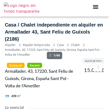
QUIÉNES SOMOS
Casa / Chalet independiente en alquiler en
Armallader 43, Sant Feliu de Guíxols
(2186)
Alquiler
Alquiler temporada
Casa
Chalet
Armallader, 43, 17220, Sant Feliu de Guíxols, Girona, España Sant Pol -
Volta de l'Ametller
1/66
euros al mes
Destacat
Recent
15.000€
Armallader, 43, 17220, Sant Feliu de
Guíxols, Girona, España Sant Pol -
Volta de l'Ametller
439
m²
Lo esencial