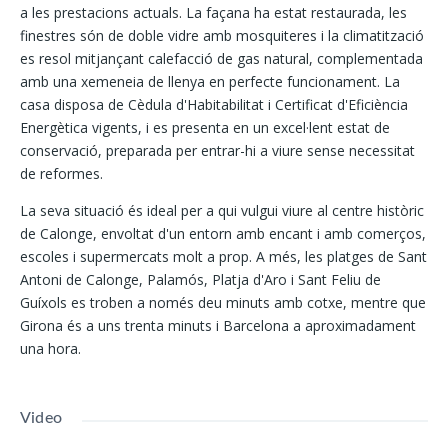
a les prestacions actuals. La façana ha estat restaurada, les
finestres són de doble vidre amb mosquiteres i la climatització
es resol mitjançant calefacció de gas natural, complementada
amb una xemeneia de llenya en perfecte funcionament. La
casa disposa de Cèdula d'Habitabilitat i Certificat d'Eficiència
Energètica vigents, i es presenta en un excel·lent estat de
conservació, preparada per entrar-hi a viure sense necessitat
de reformes.
La seva situació és ideal per a qui vulgui viure al centre històric
de Calonge, envoltat d'un entorn amb encant i amb comerços,
escoles i supermercats molt a prop. A més, les platges de Sant
Antoni de Calonge, Palamós, Platja d'Aro i Sant Feliu de
Guíxols es troben a només deu minuts amb cotxe, mentre que
Girona és a uns trenta minuts i Barcelona a aproximadament
una hora.
Video