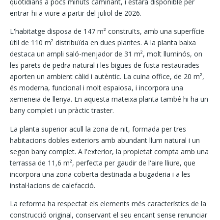
quotidians a pocs minuts caminant, i estarà disponible per
entrar-hi a viure a partir del juliol de 2026.
L'habitatge disposa de 147 m² construïts, amb una superfície
útil de 110 m² distribuïda en dues plantes. A la planta baixa
destaca un ampli saló-menjador de 31 m², molt lluminós, on
les parets de pedra natural i les bigues de fusta restaurades
aporten un ambient càlid i autèntic. La cuina office, de 20 m²,
és moderna, funcional i molt espaiosa, i incorpora una
xemeneia de llenya. En aquesta mateixa planta també hi ha un
bany complet i un pràctic traster.
La planta superior acull la zona de nit, formada per tres
habitacions dobles exteriors amb abundant llum natural i un
segon bany complet. A l'exterior, la propietat compta amb una
terrassa de 11,6 m², perfecta per gaudir de l'aire lliure, que
incorpora una zona coberta destinada a bugaderia i a les
instal·lacions de calefacció.
La reforma ha respectat els elements més característics de la
construcció original, conservant el seu encant sense renunciar