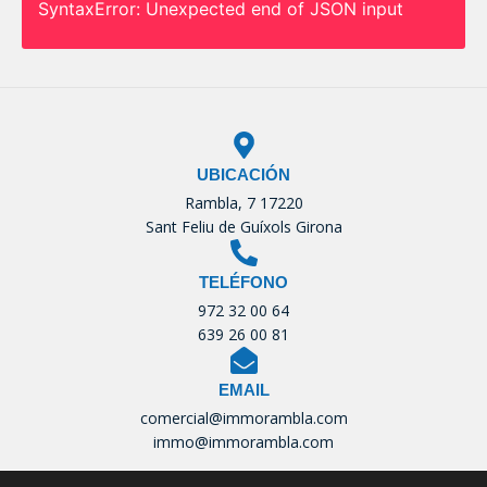
SyntaxError: Unexpected end of JSON input
UBICACIÓN
Rambla, 7 17220
Sant Feliu de Guíxols Girona
TELÉFONO
972 32 00 64
639 26 00 81
EMAIL
comercial@immorambla.com
immo@immorambla.com