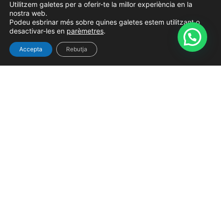
Utilitzem galetes per a oferir-te la millor experiència en la
nostra web.
Podeu esbrinar més sobre quines galetes estem utilitzant o
desactivar-les en
parèmetres
.
Accepta
Rebutja
¿ERES PROPIETARIO?
Tu Inmobiliaria de confianza
Registre d’agents immobiliaris –
AICAT nº 7671
Accesibilidad
Politica de Privacidad
Politica de cookies
Aviso Legal
© ImmoRambla – All rights reserved