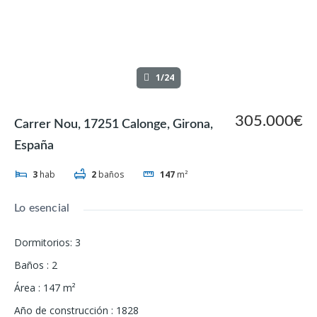
1/24
305.000€
Carrer Nou, 17251 Calonge, Girona,
España
3
hab
2
baños
147
m²
Lo esencial
Dormitorios
:
3
Baños
:
2
Área
:
147
m²
Año de construcción
:
1828