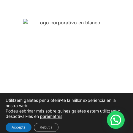
Tu Inmobiliaria de confianza
Registre d’agents immobiliaris –
AICAT nº 7671
Accesibilidad
Politica de Privacidad
Politica de cookies
Aviso Legal
Utilitzem galetes per a oferir-te la millor experiència en la
© ImmoRambla – All rights reserved
nostra web.
Podeu esbrinar més sobre quines galetes estem utilitzant o
Diseño web realizado por
@inmopartner
desactivar-les en
parèmetres
.
Accepta
Rebutja
¿ERES PROPIETARIO?