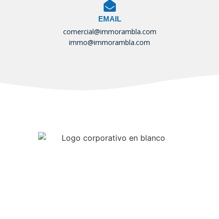
EMAIL
comercial@immorambla.com
immo@immorambla.com
Tu Inmobiliaria de confianza
Registre d’agents immobiliaris –
AICAT nº 7671
Accesibilidad
Politica de Privacidad
Politica de cookies